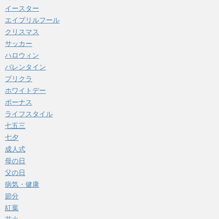
イースター
エイプリルフール
クリスマス
サッカー
ハロウィン
バレンタイン
プリクラ
ホワイトデー
ボーナス
ライフスタイル
七五三
七夕
成人式
母の日
父の日
病気・健康
節分
紅葉