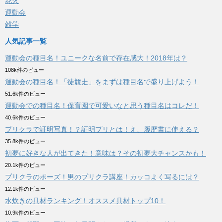
花火
運動会
雑学
人気記事一覧
運動会の種目名！ユニークな名前で存在感大！2018年は？
108k件のビュー
運動会の種目名！「徒競走」をまずは種目名で盛り上げよう！
51.6k件のビュー
運動会での種目名！保育園で可愛いなと思う種目名はコレだ！
40.6k件のビュー
プリクラで証明写真！？証明プリとは！え、履歴書に使える？
35.8k件のビュー
初夢に好きな人が出てきた！意味は？その初夢大チャンスかも！
20.1k件のビュー
プリクラのポーズ！男のプリクラ講座！カッコよく写るには？
12.1k件のビュー
水炊きの具材ランキング！オススメ具材トップ10！
10.9k件のビュー