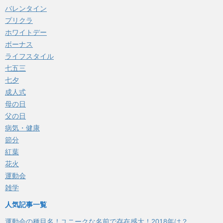
バレンタイン
プリクラ
ホワイトデー
ボーナス
ライフスタイル
七五三
七夕
成人式
母の日
父の日
病気・健康
節分
紅葉
花火
運動会
雑学
人気記事一覧
運動会の種目名！ユニークな名前で存在感大！2018年は？