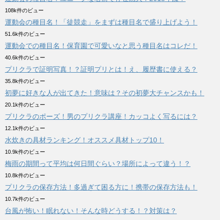
108k件のビュー
運動会の種目名！「徒競走」をまずは種目名で盛り上げよう！
51.6k件のビュー
運動会での種目名！保育園で可愛いなと思う種目名はコレだ！
40.6k件のビュー
プリクラで証明写真！？証明プリとは！え、履歴書に使える？
35.8k件のビュー
初夢に好きな人が出てきた！意味は？その初夢大チャンスかも！
20.1k件のビュー
プリクラのポーズ！男のプリクラ講座！カッコよく写るには？
12.1k件のビュー
水炊きの具材ランキング！オススメ具材トップ10！
10.9k件のビュー
梅雨の期間って平均は何日間ぐらい？場所によって違う！？
10.8k件のビュー
プリクラの保存方法！多過ぎて困る方に！携帯の保存方法も！
10.7k件のビュー
台風が怖い！眠れない！そんな時どうする！？対策は？