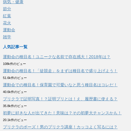
病気・健康
節分
紅葉
花火
運動会
雑学
人気記事一覧
運動会の種目名！ユニークな名前で存在感大！2018年は？
108k件のビュー
運動会の種目名！「徒競走」をまずは種目名で盛り上げよう！
51.6k件のビュー
運動会での種目名！保育園で可愛いなと思う種目名はコレだ！
40.6k件のビュー
プリクラで証明写真！？証明プリとは！え、履歴書に使える？
35.8k件のビュー
初夢に好きな人が出てきた！意味は？その初夢大チャンスかも！
20.1k件のビュー
プリクラのポーズ！男のプリクラ講座！カッコよく写るには？