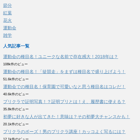
節分
紅葉
花火
運動会
雑学
人気記事一覧
運動会の種目名！ユニークな名前で存在感大！2018年は？
108k件のビュー
運動会の種目名！「徒競走」をまずは種目名で盛り上げよう！
51.6k件のビュー
運動会での種目名！保育園で可愛いなと思う種目名はコレだ！
40.6k件のビュー
プリクラで証明写真！？証明プリとは！え、履歴書に使える？
35.8k件のビュー
初夢に好きな人が出てきた！意味は？その初夢大チャンスかも！
20.1k件のビュー
プリクラのポーズ！男のプリクラ講座！カッコよく写るには？
12.1k件のビュー