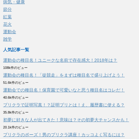
病気・健康
節分
紅葉
花火
運動会
雑学
人気記事一覧
運動会の種目名！ユニークな名前で存在感大！2018年は？
108k件のビュー
運動会の種目名！「徒競走」をまずは種目名で盛り上げよう！
51.6k件のビュー
運動会での種目名！保育園で可愛いなと思う種目名はコレだ！
40.6k件のビュー
プリクラで証明写真！？証明プリとは！え、履歴書に使える？
35.8k件のビュー
初夢に好きな人が出てきた！意味は？その初夢大チャンスかも！
20.1k件のビュー
プリクラのポーズ！男のプリクラ講座！カッコよく写るには？