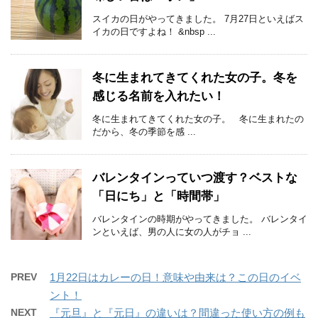
スイカの日がやってきました。 7月27日といえばス
イカの日ですよね！ &nbsp ...
冬に生まれてきてくれた女の子。冬を
感じる名前を入れたい！
冬に生まれてきてくれた女の子。 冬に生まれたの
だから、冬の季節を感 ...
バレンタインっていつ渡す？ベストな
「日にち」と「時間帯」
バレンタインの時期がやってきました。 バレンタイ
ンといえば、男の人に女の人がチョ ...
PREV
1月22日はカレーの日！意味や由来は？この日のイベ
ント！
NEXT
『元旦』と『元日』の違いは？間違った使い方の例も