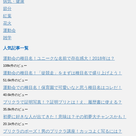
病気・健康
節分
紅葉
花火
運動会
雑学
人気記事一覧
運動会の種目名！ユニークな名前で存在感大！2018年は？
108k件のビュー
運動会の種目名！「徒競走」をまずは種目名で盛り上げよう！
51.6k件のビュー
運動会での種目名！保育園で可愛いなと思う種目名はコレだ！
40.6k件のビュー
プリクラで証明写真！？証明プリとは！え、履歴書に使える？
35.8k件のビュー
初夢に好きな人が出てきた！意味は？その初夢大チャンスかも！
20.1k件のビュー
プリクラのポーズ！男のプリクラ講座！カッコよく写るには？