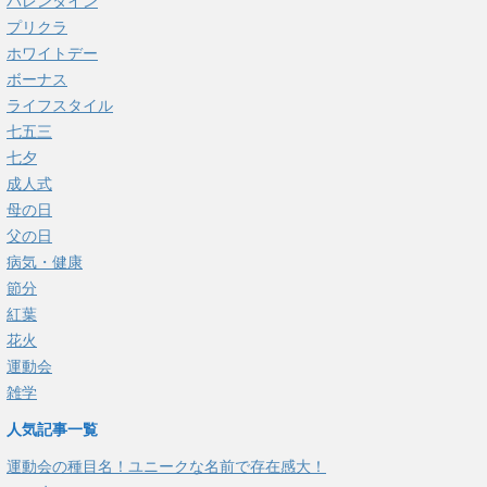
バレンタイン
プリクラ
ホワイトデー
ボーナス
ライフスタイル
七五三
七夕
成人式
母の日
父の日
病気・健康
節分
紅葉
花火
運動会
雑学
人気記事一覧
運動会の種目名！ユニークな名前で存在感大！