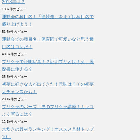
2018年は？
108k件のビュー
運動会の種目名！「徒競走」をまずは種目名で
盛り上げよう！
51.6k件のビュー
運動会での種目名！保育園で可愛いなと思う種
目名はコレだ！
40.6k件のビュー
プリクラで証明写真！？証明プリとは！え、履
歴書に使える？
35.8k件のビュー
初夢に好きな人が出てきた！意味は？その初夢
大チャンスかも！
20.1k件のビュー
プリクラのポーズ！男のプリクラ講座！カッコ
よく写るには？
12.1k件のビュー
水炊きの具材ランキング！オススメ具材トップ
10！