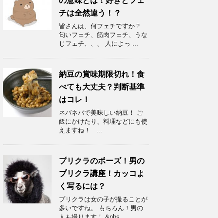
の意味とは！好きとフェ
チは全然違う！？
皆さんは、何フェチですか？
匂いフェチ、筋肉フェチ、うな
じフェチ、、、 人によっ ...
納豆の賞味期限切れ！食
べても大丈夫？判断基準
はコレ！
ネバネバで美味しい納豆！ ご
飯にかけたり、料理などにも使
えますね！ ...
プリクラのポーズ！男の
プリクラ講座！カッコよ
く写るには？
プリクラは女の子が撮ることが
多いですね。 もちろん！男の
人も撮ります！ &nbs ...