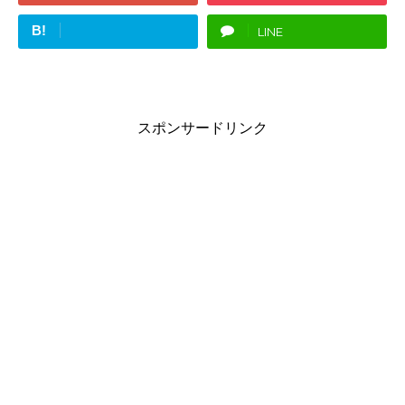
B!
LINE
スポンサードリンク