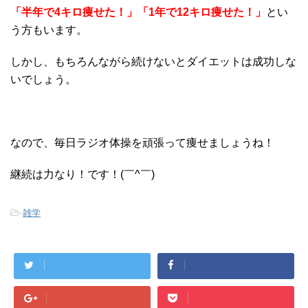
「半年で4キロ痩せた！」「1年で12キロ痩せた！」
とい
う方もいます。
しかし、もちろんながら続けないとダイエットは成功しな
いでしょう。
なので、毎日ラジオ体操を頑張って痩せましょうね！
継続は力なり！です！(￣^￣)ゞ
-
雑学