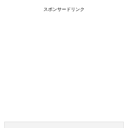
スポンサードリンク