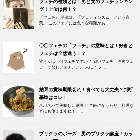
フェチの種類とは！男と女のフェチランキン
グ！上位は何！？
『フェチ』 語源は、「フェティシズム」という言
葉。 このフェチには色々な種類があ ...
〇〇フェチの「フェチ」の意味とは！好きと
フェチは全然違う！？
皆さんは、何フェチですか？ 匂いフェチ、筋肉フェ
チ、うなじフェチ、、、 人によっ ...
納豆の賞味期限切れ！食べても大丈夫？判断
基準はコレ！
ネバネバで美味しい納豆！ ご飯にかけたり、料理な
どにも使えますね！ ...
プリクラのポーズ！男のプリクラ講座！カッ