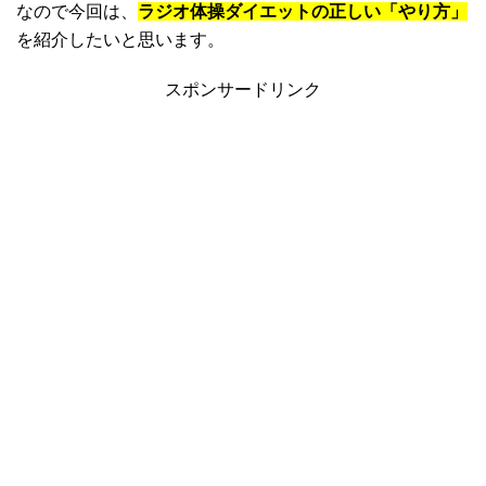
なので今回は、
ラジオ体操ダイエットの正しい「やり方」
を紹介したいと思います。
スポンサードリンク