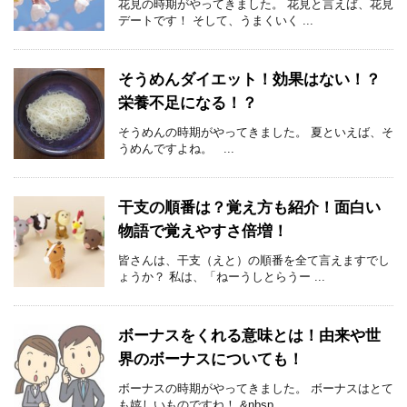
花見の時期がやってきました。 花見と言えば、花見
デートです！ そして、うまくいく ...
そうめんダイエット！効果はない！？
栄養不足になる！？
そうめんの時期がやってきました。 夏といえば、そ
うめんですよね。 ...
干支の順番は？覚え方も紹介！面白い
物語で覚えやすさ倍増！
皆さんは、干支（えと）の順番を全て言えますでし
ょうか？ 私は、「ねーうしとらうー ...
ボーナスをくれる意味とは！由来や世
界のボーナスについても！
ボーナスの時期がやってきました。 ボーナスはとて
も嬉しいものですね！ &nbsp ...