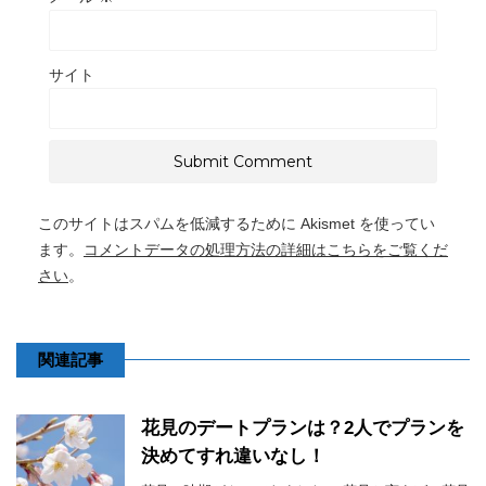
サイト
このサイトはスパムを低減するために Akismet を使ってい
ます。
コメントデータの処理方法の詳細はこちらをご覧くだ
さい
。
関連記事
花見のデートプランは？2人でプランを
決めてすれ違いなし！