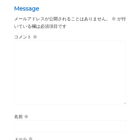
Message
メールアドレスが公開されることはありません。
※
が付
いている欄は必須項目です
コメント
※
名前
※
メール
※