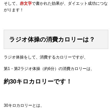
そして、
赤文字
で書かれた効果が、ダイエット成功につな
がります！
ラジオ体操の消費カロリーは？
ラジオ体操をして、消費するカロリーですが、
第1・第2ラジオ体操（約6分）の消費カロリーは、
約30キロカロリーです！
30キロカロリーとは、