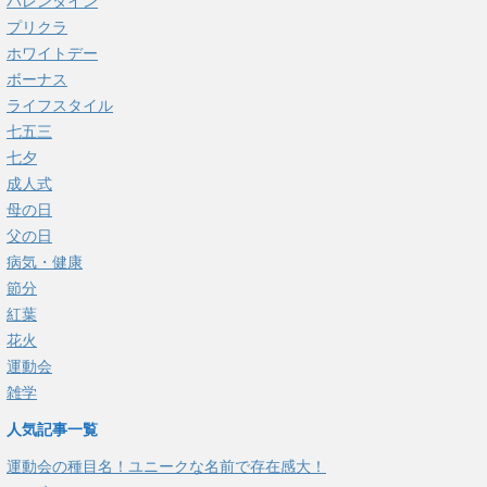
バレンタイン
プリクラ
ホワイトデー
ボーナス
ライフスタイル
七五三
七夕
成人式
母の日
父の日
病気・健康
節分
紅葉
花火
運動会
雑学
人気記事一覧
運動会の種目名！ユニークな名前で存在感大！