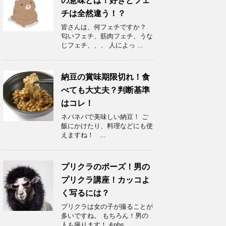
の意味とは！好きとフェ
チは全然違う！？
皆さんは、何フェチですか？
匂いフェチ、筋肉フェチ、うな
じフェチ、、、 人によっ ...
納豆の賞味期限切れ！食
べても大丈夫？判断基準
はコレ！
ネバネバで美味しい納豆！ ご
飯にかけたり、料理などにも使
えますね！ ...
プリクラのポーズ！男の
プリクラ講座！カッコよ
く写るには？
プリクラは女の子が撮ることが
多いですね。 もちろん！男の
人も撮ります！ &nbs ...