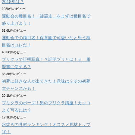
2018年は？
108k件のビュー
運動会の種目名！「徒競走」をまずは種目名で
盛り上げよう！
51.6k件のビュー
運動会での種目名！保育園で可愛いなと思う種
目名はコレだ！
40.6k件のビュー
プリクラで証明写真！？証明プリとは！え、履
歴書に使える？
35.8k件のビュー
初夢に好きな人が出てきた！意味は？その初夢
大チャンスかも！
20.1k件のビュー
プリクラのポーズ！男のプリクラ講座！カッコ
よく写るには？
12.1k件のビュー
水炊きの具材ランキング！オススメ具材トップ
10！