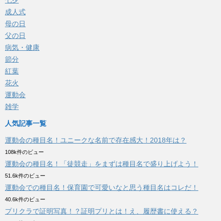
七夕
成人式
母の日
父の日
病気・健康
節分
紅葉
花火
運動会
雑学
人気記事一覧
運動会の種目名！ユニークな名前で存在感大！2018年は？
108k件のビュー
運動会の種目名！「徒競走」をまずは種目名で盛り上げよう！
51.6k件のビュー
運動会での種目名！保育園で可愛いなと思う種目名はコレだ！
40.6k件のビュー
プリクラで証明写真！？証明プリとは！え、履歴書に使える？