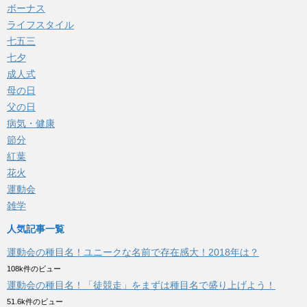
ボーナス
ライフスタイル
七五三
七夕
成人式
母の日
父の日
病気・健康
節分
紅葉
花火
運動会
雑学
人気記事一覧
運動会の種目名！ユニークな名前で存在感大！2018年は？
108k件のビュー
運動会の種目名！「徒競走」をまずは種目名で盛り上げよう！
51.6k件のビュー