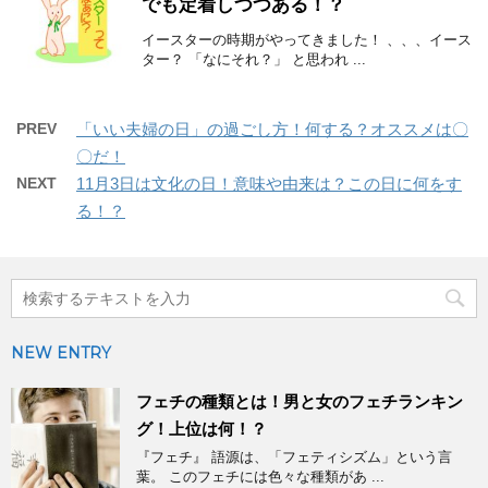
でも定着しつつある！？
イースターの時期がやってきました！ 、、、イース
ター？ 「なにそれ？」 と思われ ...
PREV
「いい夫婦の日」の過ごし方！何する？オススメは〇
〇だ！
NEXT
11月3日は文化の日！意味や由来は？この日に何をす
る！？
NEW ENTRY
フェチの種類とは！男と女のフェチランキン
グ！上位は何！？
『フェチ』 語源は、「フェティシズム」という言
葉。 このフェチには色々な種類があ ...