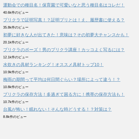
運動会での種目名！保育園で可愛いなと思う種目名はコレだ！
40.6k件のビュー
プリクラで証明写真！？証明プリとは！え、履歴書に使える？
35.8k件のビュー
初夢に好きな人が出てきた！意味は？その初夢大チャンスかも！
20.1k件のビュー
プリクラのポーズ！男のプリクラ講座！カッコよく写るには？
12.1k件のビュー
水炊きの具材ランキング！オススメ具材トップ10！
10.9k件のビュー
梅雨の期間って平均は何日間ぐらい？場所によって違う！？
10.8k件のビュー
プリクラの保存方法！多過ぎて困る方に！携帯の保存方法も！
10.7k件のビュー
台風が怖い！眠れない！そんな時どうする！？対策は？
8.8k件のビュー