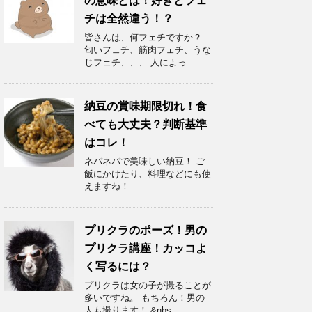
の意味とは！好きとフェ
チは全然違う！？
皆さんは、何フェチですか？
匂いフェチ、筋肉フェチ、うな
じフェチ、、、 人によっ ...
納豆の賞味期限切れ！食
べても大丈夫？判断基準
はコレ！
ネバネバで美味しい納豆！ ご
飯にかけたり、料理などにも使
えますね！ ...
プリクラのポーズ！男の
プリクラ講座！カッコよ
く写るには？
プリクラは女の子が撮ることが
多いですね。 もちろん！男の
人も撮ります！ &nbs ...