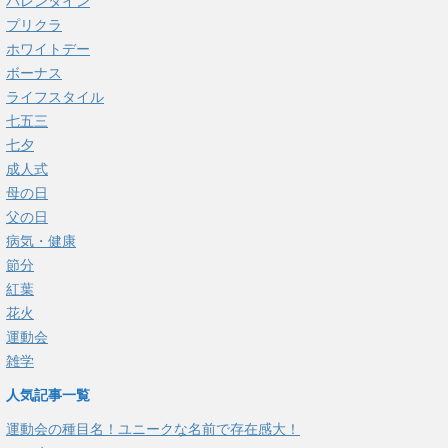
バレンタイン
プリクラ
ホワイトデー
ボーナス
ライフスタイル
七五三
七夕
成人式
母の日
父の日
病気・健康
節分
紅葉
花火
運動会
雑学
人気記事一覧
運動会の種目名！ユニークな名前で存在感大！