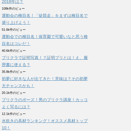
2018年は？
108k件のビュー
運動会の種目名！「徒競走」をまずは種目名で
盛り上げよう！
51.6k件のビュー
運動会での種目名！保育園で可愛いなと思う種
目名はコレだ！
40.6k件のビュー
プリクラで証明写真！？証明プリとは！え、履
歴書に使える？
35.8k件のビュー
初夢に好きな人が出てきた！意味は？その初夢
大チャンスかも！
20.1k件のビュー
プリクラのポーズ！男のプリクラ講座！カッコ
よく写るには？
12.1k件のビュー
水炊きの具材ランキング！オススメ具材トップ
10！