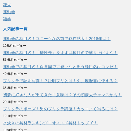
花火
運動会
雑学
人気記事一覧
運動会の種目名！ユニークな名前で存在感大！2018年は？
108k件のビュー
運動会の種目名！「徒競走」をまずは種目名で盛り上げよう！
51.6k件のビュー
運動会での種目名！保育園で可愛いなと思う種目名はコレだ！
40.6k件のビュー
プリクラで証明写真！？証明プリとは！え、履歴書に使える？
35.8k件のビュー
初夢に好きな人が出てきた！意味は？その初夢大チャンスかも！
20.1k件のビュー
プリクラのポーズ！男のプリクラ講座！カッコよく写るには？
12.1k件のビュー
水炊きの具材ランキング！オススメ具材トップ10！
10.9k件のビュー