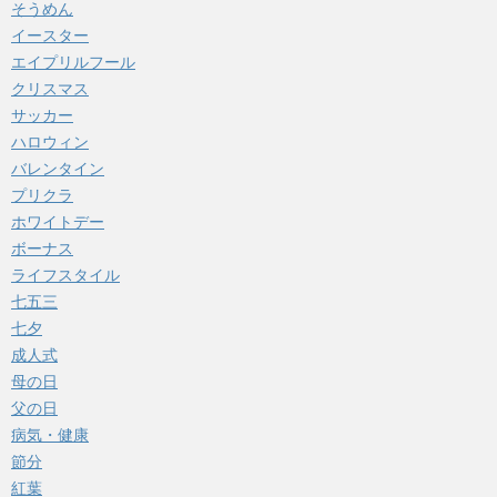
そうめん
イースター
エイプリルフール
クリスマス
サッカー
ハロウィン
バレンタイン
プリクラ
ホワイトデー
ボーナス
ライフスタイル
七五三
七夕
成人式
母の日
父の日
病気・健康
節分
紅葉