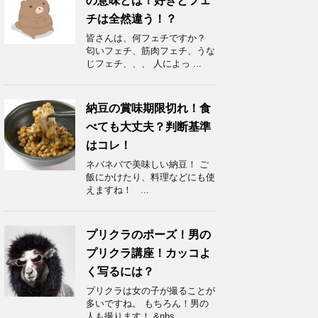
の意味とは！好きとフェ
チは全然違う！？
皆さんは、何フェチですか？
匂いフェチ、筋肉フェチ、うな
じフェチ、、、 人によっ ...
納豆の賞味期限切れ！食
べても大丈夫？判断基準
はコレ！
ネバネバで美味しい納豆！ ご
飯にかけたり、料理などにも使
えますね！ ...
プリクラのポーズ！男の
プリクラ講座！カッコよ
く写るには？
プリクラは女の子が撮ることが
多いですね。 もちろん！男の
人も撮ります！ &nbs ...