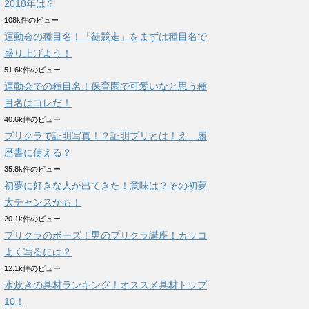
2018年は？
108k件のビュー
運動会の種目名！「徒競走」をまずは種目名で
盛り上げよう！
51.6k件のビュー
運動会での種目名！保育園で可愛いなと思う種
目名はコレだ！
40.6k件のビュー
プリクラで証明写真！？証明プリとは！え、履
歴書に使える？
35.8k件のビュー
初夢に好きな人が出てきた！意味は？その初夢
大チャンスかも！
20.1k件のビュー
プリクラのポーズ！男のプリクラ講座！カッコ
よく写るには？
12.1k件のビュー
水炊きの具材ランキング！オススメ具材トップ
10！