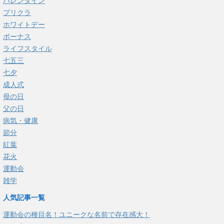
バレンタイン
プリクラ
ホワイトデー
ボーナス
ライフスタイル
七五三
七夕
成人式
母の日
父の日
病気・健康
節分
紅葉
花火
運動会
雑学
人気記事一覧
運動会の種目名！ユニークな名前で存在感大！