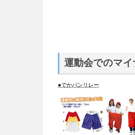
運動会でのマイ
●でかパンリレー