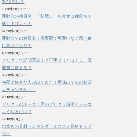
2018年は？
108k件のビュー
運動会の種目名！「徒競走」をまずは種目名で
盛り上げよう！
51.6k件のビュー
運動会での種目名！保育園で可愛いなと思う種
目名はコレだ！
40.6k件のビュー
プリクラで証明写真！？証明プリとは！え、履
歴書に使える？
35.8k件のビュー
初夢に好きな人が出てきた！意味は？その初夢
大チャンスかも！
20.1k件のビュー
プリクラのポーズ！男のプリクラ講座！カッコ
よく写るには？
12.1k件のビュー
水炊きの具材ランキング！オススメ具材トップ
10！