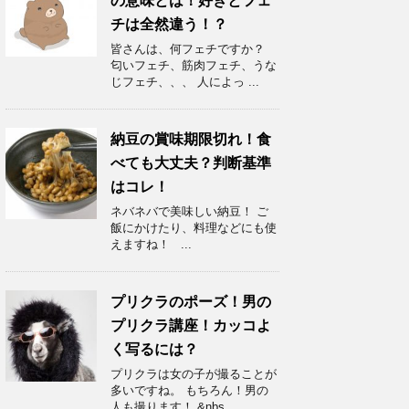
の意味とは！好きとフェ
チは全然違う！？
皆さんは、何フェチですか？
匂いフェチ、筋肉フェチ、うな
じフェチ、、、 人によっ ...
納豆の賞味期限切れ！食
べても大丈夫？判断基準
はコレ！
ネバネバで美味しい納豆！ ご
飯にかけたり、料理などにも使
えますね！ ...
プリクラのポーズ！男の
プリクラ講座！カッコよ
く写るには？
プリクラは女の子が撮ることが
多いですね。 もちろん！男の
人も撮ります！ &nbs ...