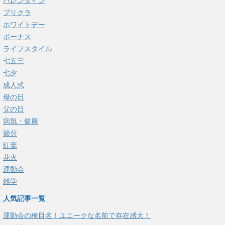
バレンタイン
プリクラ
ホワイトデー
ボーナス
ライフスタイル
七五三
七夕
成人式
母の日
父の日
病気・健康
節分
紅葉
花火
運動会
雑学
人気記事一覧
運動会の種目名！ユニークな名前で存在感大！